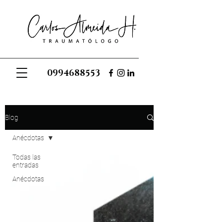
0994688553
Blog
Anécdotas
Todas las
entradas
Anécdotas